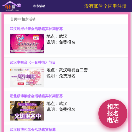
没有账号？闪电注册
相亲活动
首页
>>相亲活动
武汉晚报相亲会活动嘉宾长期招募
地点：
武汉
说明：
免费报名
武汉电视台《一见钟情》节目
地点：
武汉电视台二套
说明：
免费报名
湖北硕博姻缘会活动嘉宾长期招募
地点：
武汉
相亲
说明：
免费报名
报名
电话
武汉硕博相亲会活动嘉宾招募