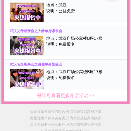
地点：
武汉
说明：
公益免费
武汉父母相亲会之大龄单身家长会
地点：
武汉广场公寓楼B座17楼
说明：
免费报名
武汉名企相亲会之白领单身姻缘会
地点：
武汉广场公寓楼B座17楼
说明：
免费报名
登陆可查看更多相亲活动>>
众多媒体资源强强联合 资深红娘造就高成功率
海量优质单身真实会员 只为帮您成就美满姻缘
二十余载专业婚恋服务 只为帮您甄选完美伴侣